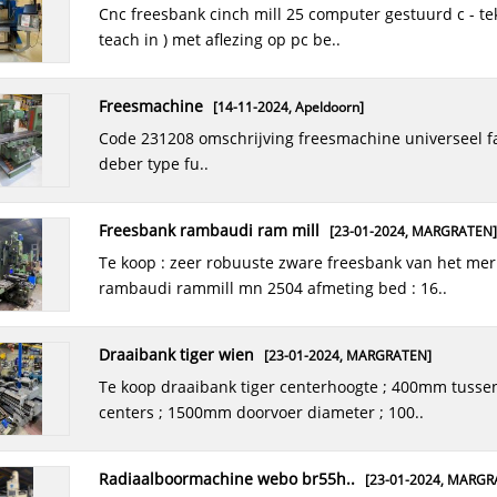
cnc freesbank cinch mill 25 computer gestuurd c - tek cnt 803 (
teach in ) met aflezing op pc be..
geteste gebruikte wasmachines
[20-04-2018]
geachte handelaar, wegens overstock een mooie partij
freesmachine
[14-11-2024,
Apeldoorn
]
gebruikte wasmachines. de machines zijn zorg..
code 231208 omschrijving freesmachine universeel fabrikaat
deber type fu..
appendages
[19-07-2017,
Luttenberg
]
te koop een grote partij appendages, circa 3600 stuks. onder
freesbank rambaudi ram mill
[23-01-2024,
MARGRATEN
]
andere: bochten (45/90/180), zadelst..
te koop : zeer robuuste zware freesbank van het merk
rambaudi rammill mn 2504 afmeting bed : 16..
ostas voormachine velsmachine
[18-07-2017,
ENSCHED
ostas voormachine type kmrp 1,2 - capaciteit 1,2 mm - uitlading
draaibank tiger wien
[23-01-2024,
MARGRATEN
]
250 mm - met 8 sets rollen ..
te koop draaibank tiger centerhoogte ; 400mm tussen de
centers ; 1500mm doorvoer diameter ; 100..
onderdeel deckel fp4
ik zoek een hydrauliekpomp voor mijn deckel fp4 contour 2
radiaalboormachine webo br55h..
besturing. wie heeft er 1 liggen
[23-01-2024,
MARGR