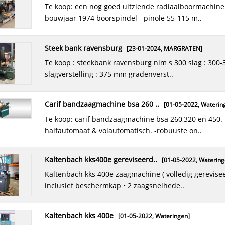
te koop: een nog goed uitziende radiaalboormachine.
bouwjaar 1974 boorspindel - pinole 55-115 m..
steen- & betonboren
[19-07-2017,
Luttenberg
]
partij steen- betonboren (hamerboren) merk: bosch type: sds
steek bank ravensburg
plus & sds top uitvoering: met vier..
[23-01-2024,
MARGRATEN
]
te koop : steekbank ravensburg nim s 300 slag : 300-350mm
slagverstelling : 375 mm gradenverst..
universele freesmachine nicola..
[11-02-2022,
Baarle-Na
sold / verkocht universele freesmachine nicolas correa (spain) ,
model f2ue operation area l..
carif bandzaagmachine bsa 260 ..
[01-05-2022,
Waterin
te koop: carif bandzaagmachine bsa 260,320 en 450.
halfautomaat & volautomatisch. -robuuste on..
draaibank harrison t280 cnc/ma..
[11-12-2017,
Numansd
"nieuw"draaibank harrison t280 nieuwe draaibank. geweldige
machine. cnc is wel wat gedateerd. zie ..
kaltenbach kks400e gereviseerd..
[01-05-2022,
Watering
kaltenbach kks 400e zaagmachine ( volledig gereviseerd) •
inclusief beschermkap • 2 zaagsnelhede..
tractor john deerne 2130
[28-03-2018,
Hardinxvel..
]
4 nieuwe banden voorlader start en hij loopt voor hobby boer
of liefhebber voor de marge prijs v..
kaltenbach kks 400e
[01-05-2022,
Wateringen
]