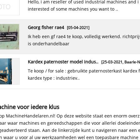
hello, i am reseller of used industrial machines and i am
interested of some machines you want to ..
georg fisher rae4
[05-04-2021]
ik heb een gf rae4 te koop, volledig werkend. richtprijs €750,00
is onderhandelbaar
kardex paternoster model indus..
[25-03-2021,
Baarle-N
te koop / for sale : gebruikte paternosterkast kardex fabricaat :
kardex type : industriev..
chine voor iedere klus
p MachineHandelaren.nl! Op deze website staat een enorm overzi
laar waar machines en gereedschappen die voor allerlei doeleinde
eadverteerd staan. Aan de linkerzijde kunt u navigeren naar een
n waar u voor al uw werkzaamheden wel een toepasbare machine k