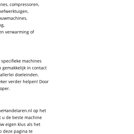
ines, compressoren,
hefwerktuigen,
bouwmachines,
ng,
en verwarming of
f specifieke machines
 gemakkelijk in contact
llerlei doeleinden.
eker verder helpen! Door
koper.
eHandelaren.nl op het
t u de beste machine
uw eigen klus als het
p deze pagina te