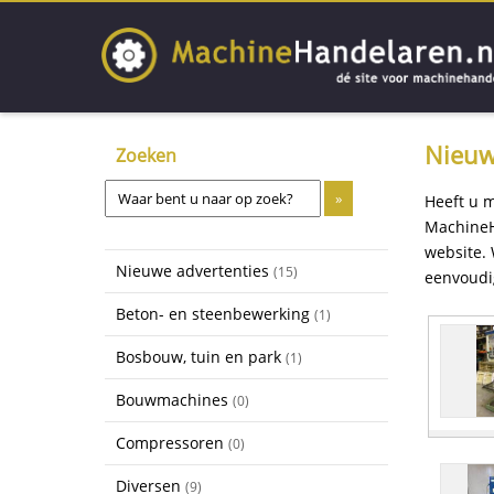
Nieuw
Zoeken
Heeft u 
MachineH
website. 
Nieuwe advertenties
(15)
eenvoudi
Beton- en steenbewerking
(1)
Bosbouw, tuin en park
(1)
Bouwmachines
(0)
Compressoren
(0)
Diversen
(9)