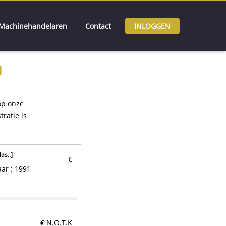
Machinehandelaren
Contact
INLOGGEN
l
p onze
ratie is
as..
]
€
€ teab
€ N.O.T.K