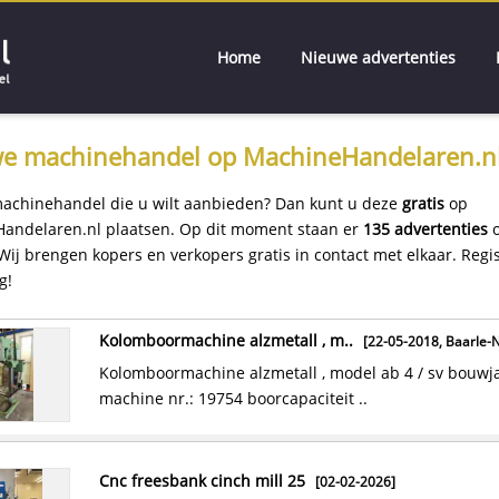
Home
Nieuwe advertenties
e machinehandel op MachineHandelaren.n
machinehandel die u wilt aanbieden? Dan kunt u deze
gratis
op
andelaren.nl plaatsen. Op dit moment staan er
135 advertenties
o
Wij brengen kopers en verkopers gratis in contact met elkaar. Regist
g!
kolomboormachine alzmetall , m..
[22-05-2018,
Baarle-N
kolomboormachine alzmetall , model ab 4 / sv bouwjaar : 1991
machine nr.: 19754 boorcapaciteit ..
pallet wikkelaar
[26-10-2018]
te koop: een zo goed als nieuwe palletwikkelaar. ziet er nog
cnc freesbank cinch mill 25
[02-02-2026]
helemaal nieuw uit, 5 jaar oud en bijn..