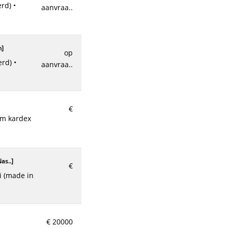
aanvraa..
as..
]
€
n
]
op
aanvraa..
€
as..
]
€
€ 20000