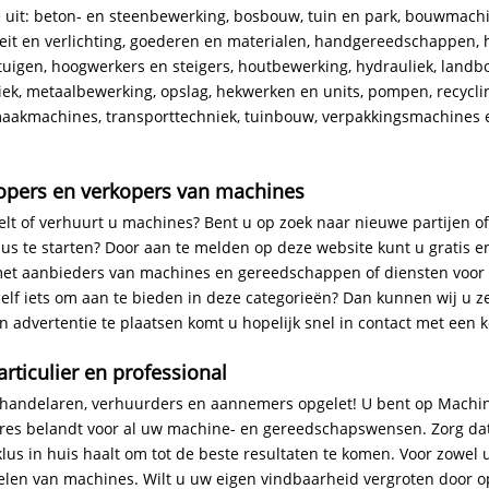
 uit: beton- en steenbewerking, bosbouw, tuin en park, bouwmach
iteit en verlichting, goederen en materialen, handgereedschappen, 
tuigen, hoogwerkers en steigers, houtbewerking, hydrauliek, land
iek, metaalbewerking, opslag, hekwerken en units, pompen, recycli
akmachines, transporttechniek, tuinbouw, verpakkingsmachines 
opers en verkopers van machines
lt of verhuurt u machines? Bent u op zoek naar nieuwe partijen o
us te starten? Door aan te melden op deze website kunt u gratis en
t aanbieders van machines en gereedschappen of diensten voor a
zelf iets om aan te bieden in deze categorieën? Dan kunnen wij u z
en advertentie te plaatsen komt u hopelijk snel in contact met een 
rticulier en professional
andelaren, verhuurders en aannemers opgelet! U bent op Machin
dres belandt voor al uw machine- en gereedschapswensen. Zorg da
klus in huis haalt om tot de beste resultaten te komen. Voor zowel 
len van machines. Wilt u uw eigen vindbaarheid vergroten door o