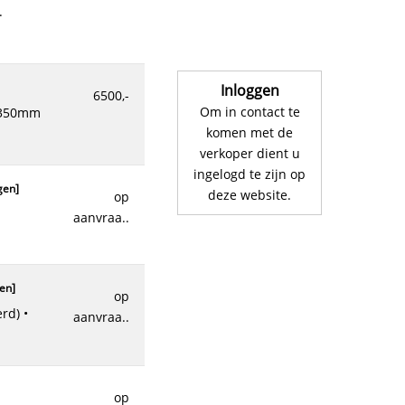
€
Inloggen
6500,-
Om in contact te
komen met de
s..
]
€
verkoper dient u
ingelogd te zijn op
gen
]
deze website.
op
aanvraa..
orp
]
€ 5.750,00
en
]
op
aanvraa..
€ 8950,00
op