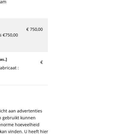
€ 750,00
as..
]
€
cht aan advertenties
n gebruikt kunnen
 enorme hoeveelheid
an vinden. U heeft hier