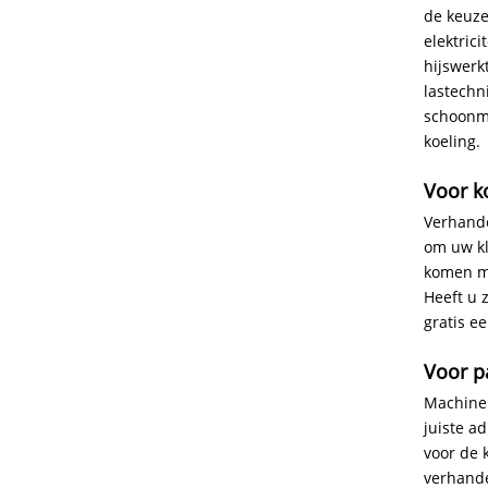
de keuze
elektric
hijswerk
lastechn
schoonma
koeling.
Voor k
Verhande
om uw kl
komen me
Heeft u 
gratis e
Voor pa
Machineh
juiste a
voor de 
verhande