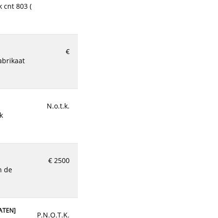
1500
€
€
N.o.t.k.
E
]
€ 1550
€ 2500
€
ATEN
]
P.N.O.T.K.