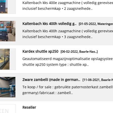
kaltenbach kks 400e zaagmachine ( volledig gereviseerd) •
kolomboormachine alzmetall , m..
inclusief beschermkap • 2 zaagsnelhede..
[22-05-2018,
Baarle-N
kolomboormachine alzmetall , model ab 4 / sv bouwjaar : 1991
machine nr.: 19754 boorcapaciteit ..
kaltenbach kks 400h volledig g..
[01-05-2022,
Wateringe
kaltenbach kks 400h zaagmachine ( volledig gereviseerd) •
inclusief beschermkap • 3 zaagsnelhede..
kardex shuttle xp250
[06-02-2022,
Baarle-Nas..
]
geautomatiseerd magazijnoptimalisatie opslagsysteem kardex
shuttle xp250 system type : shuttle-xp..
zware zambelli (made in german..
[11-06-2021,
Baarle-N
te koop / for sale : gebruikte paternosterkast zambelli (made in
germany) fabricaat : zambell..
reseller