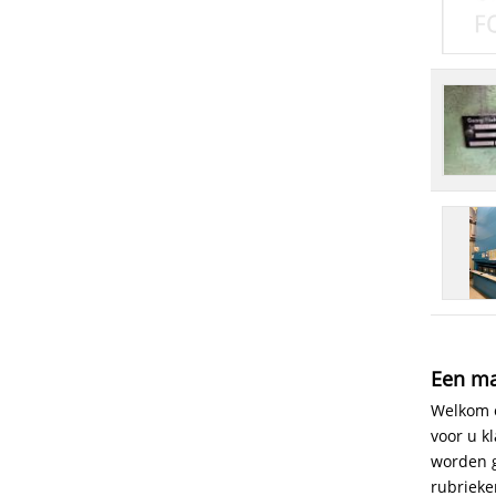
Een ma
Welkom o
voor u k
worden g
rubrieke