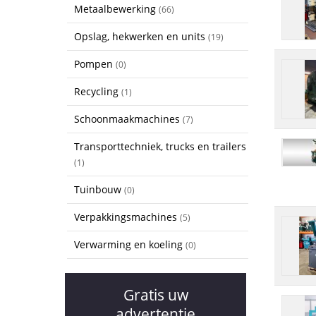
Metaalbewerking
(66)
Opslag, hekwerken en units
(19)
Pompen
(0)
Recycling
(1)
Schoonmaakmachines
(7)
Transporttechniek, trucks en trailers
(1)
Tuinbouw
(0)
Verpakkingsmachines
(5)
Verwarming en koeling
(0)
Gratis uw
advertentie