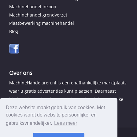
Machinehandel inkoop
Machinehandel grondverzet
Plaatbewerking machinehandel
Blog
Over ons
MachineHandelaren.nl is een onafhankelijke marktplaats
waar u gratis advertenties kunt plaatsen. Daarnaast
bieden wij een handig overzicht van handelaren in elke
provincie.
Deze website maakt gebruik van cookies. Met
cookies wordt de website persoonlijker en
gebruiksvriendelijker.
Lees meer