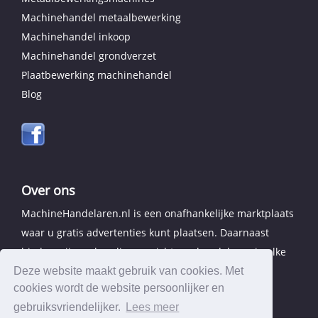
Machinehandel metaalbewerking
Machinehandel inkoop
Machinehandel grondverzet
Plaatbewerking machinehandel
Blog
Over ons
MachineHandelaren.nl is een onafhankelijke marktplaats
waar u gratis advertenties kunt plaatsen. Daarnaast
bieden wij een handig overzicht van handelaren in elke
provincie.
Deze website maakt gebruik van cookies. Met
cookies wordt de website persoonlijker en
gebruiksvriendelijker.
Lees meer