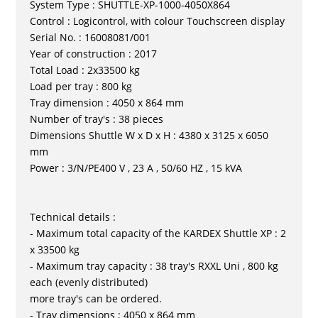
System Type : SHUTTLE-XP-1000-4050X864
Control : Logicontrol, with colour Touchscreen display
Serial No. : 16008081/001
Year of construction : 2017
Total Load : 2x33500 kg
Load per tray : 800 kg
Tray dimension : 4050 x 864 mm
Number of tray's : 38 pieces
Dimensions Shuttle W x D x H : 4380 x 3125 x 6050
mm
Power : 3/N/PE400 V , 23 A , 50/60 HZ , 15 kVA
Technical details :
- Maximum total capacity of the KARDEX Shuttle XP : 2
x 33500 kg
- Maximum tray capacity : 38 tray's RXXL Uni , 800 kg
each (evenly distributed)
more tray's can be ordered.
- Tray dimensions : 4050 x 864 mm