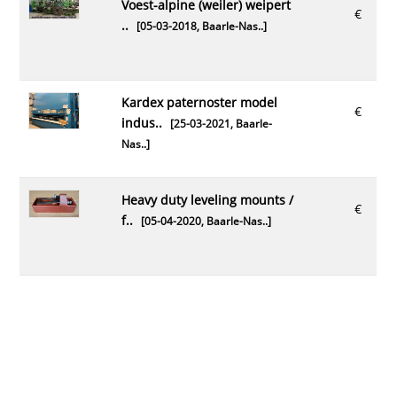
voest-alpine (weiler) weipert
€
..
[05-03-2018,
Baarle-Nas..
]
kardex paternoster model
€
indus..
[25-03-2021,
Baarle-
Nas..
]
heavy duty leveling mounts /
€
f..
[05-04-2020,
Baarle-Nas..
]