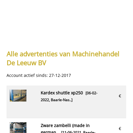
Alle advertenties van Machinehandel
De Leeuw BV
Account actief sinds: 27-12-2017
kardex shuttle xp250
[06-02-
€
2022,
Baarle-Nas..
]
zware zambelli (made in
€
german..
[11-06-2021,
Baarle-