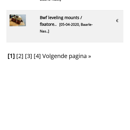
bwf leveling mounts /
€
fixatore..
[05-04-2020,
Baarle-
Nas..
]
[1]
[2]
[3]
[4]
Volgende pagina »