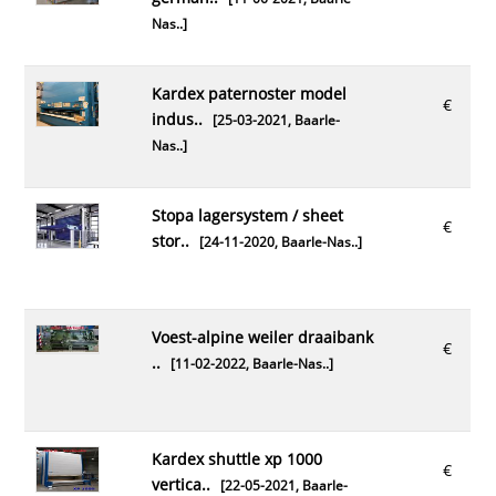
Nas..
]
kardex paternoster model
€
indus..
[25-03-2021,
Baarle-
Nas..
]
stopa lagersystem / sheet
€
stor..
[24-11-2020,
Baarle-Nas..
]
voest-alpine weiler draaibank
€
..
[11-02-2022,
Baarle-Nas..
]
kardex shuttle xp 1000
€
vertica..
[22-05-2021,
Baarle-