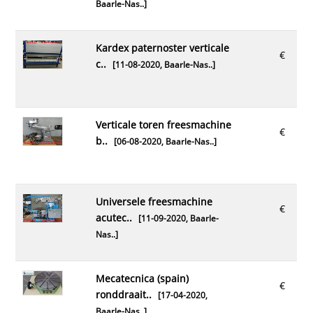
Baarle-Nas..
]
kardex paternoster verticale
€
c..
[11-08-2020,
Baarle-Nas..
]
verticale toren freesmachine
€
b..
[06-08-2020,
Baarle-Nas..
]
universele freesmachine
€
acutec..
[11-09-2020,
Baarle-
Nas..
]
mecatecnica (spain)
€
ronddraait..
[17-04-2020,
Baarle-Nas..
]