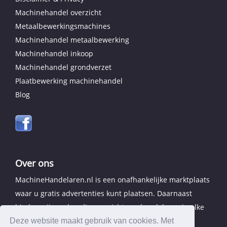
Machinehandel overzicht
Metaalbewerkingsmachines
Machinehandel metaalbewerking
Machinehandel inkoop
Machinehandel grondverzet
Plaatbewerking machinehandel
Blog
Over ons
MachineHandelaren.nl is een onafhankelijke marktplaats
waar u gratis advertenties kunt plaatsen. Daarnaast
bieden wij een handig overzicht van handelaren in elke
provincie.
Deze website maakt gebruik van cookies. Met