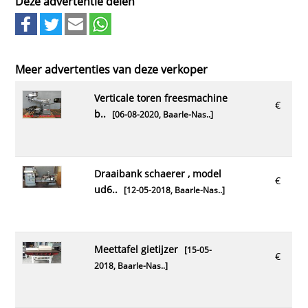
Deze advertentie delen
Meer advertenties van deze verkoper
verticale toren freesmachine
€
b..
[06-08-2020,
Baarle-Nas..
]
draaibank schaerer , model
€
ud6..
[12-05-2018,
Baarle-Nas..
]
meettafel gietijzer
[15-05-
€
2018,
Baarle-Nas..
]