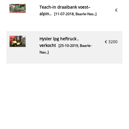
teach-in draaibank voest–
€
alpin..
[11-07-2018,
Baarle-Nas..
]
hyster lpg heftruck ,
€ 3200
verkocht
[25-10-2019,
Baarle-
Nas..
]