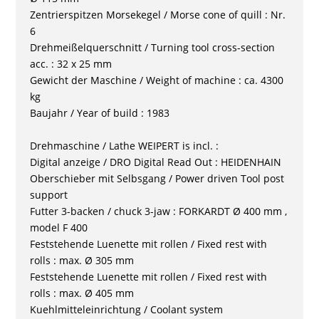
Zentrierspitzen Morsekegel / Morse cone of quill : Nr.
6
Drehmeißelquerschnitt / Turning tool cross-section
acc. : 32 x 25 mm
Gewicht der Maschine / Weight of machine : ca. 4300
kg
Baujahr / Year of build : 1983
Drehmaschine / Lathe WEIPERT is incl. :
Digital anzeige / DRO Digital Read Out : HEIDENHAIN
Oberschieber mit Selbsgang / Power driven Tool post
support
Futter 3-backen / chuck 3-jaw : FORKARDT Ø 400 mm ,
model F 400
Feststehende Luenette mit rollen / Fixed rest with
rolls : max. Ø 305 mm
Feststehende Luenette mit rollen / Fixed rest with
rolls : max. Ø 405 mm
Kuehlmitteleinrichtung / Coolant system