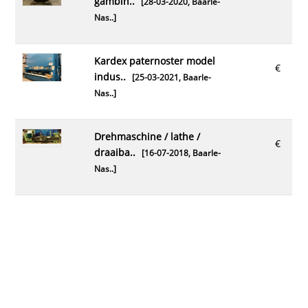
gambin..
[28-03-2020,
Baarle-
Nas..
]
kardex paternoster model
€
indus..
[25-03-2021,
Baarle-
Nas..
]
drehmaschine / lathe /
€
draaiba..
[16-07-2018,
Baarle-
Nas..
]