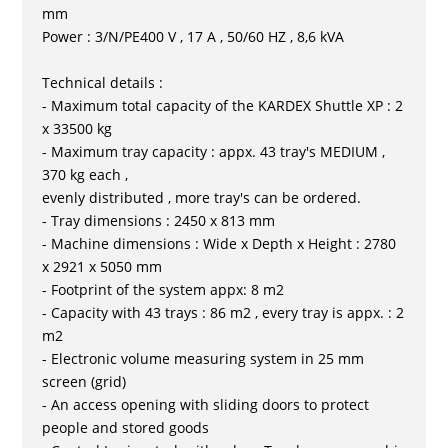
mm
Power : 3/N/PE400 V , 17 A , 50/60 HZ , 8,6 kVA
Technical details :
- Maximum total capacity of the KARDEX Shuttle XP : 2
x 33500 kg
- Maximum tray capacity : appx. 43 tray's MEDIUM ,
370 kg each ,
evenly distributed , more tray's can be ordered.
- Tray dimensions : 2450 x 813 mm
- Machine dimensions : Wide x Depth x Height : 2780
x 2921 x 5050 mm
- Footprint of the system appx: 8 m2
- Capacity with 43 trays : 86 m2 , every tray is appx. : 2
m2
- Electronic volume measuring system in 25 mm
screen (grid)
- An access opening with sliding doors to protect
people and stored goods