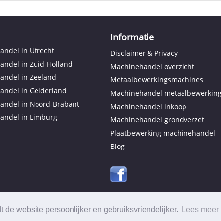
Informatie
ndel in Utrecht
Disclaimer & Privacy
andel in Zuid-Holland
Machinehandel overzicht
andel in Zeeland
Metaalbewerkingsmachines
andel in Gelderland
Machinehandel metaalbewerkin
andel in Noord-Brabant
Machinehandel inkoop
andel in Limburg
Machinehandel grondverzet
Plaatbewerking machinehandel
Blog
 de website persoonlijker en gebruiksvriendelijker.
Lees meer