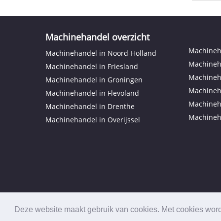
Machinehandel overzicht
Machineha
Machinehandel in Noord-Holland
Machineh
Machinehandel in Friesland
Machineh
Machinehandel in Groningen
Machineh
Machinehandel in Flevoland
Machineh
Machinehandel in Drenthe
Machineh
Machinehandel in Overijssel
Deze website maakt gebruik van cookies. Met cookies wordt
© 2026 MachineHandelaren.nl