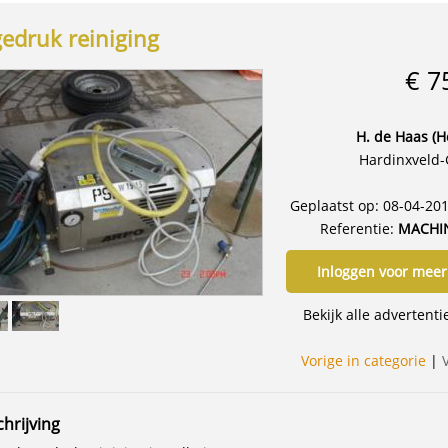
edruk reiniging
€ 7
H. de Haas (H
Hardinxveld
Geplaatst op: 08-04-20
Referentie:
MACHI
Inloggen voor meer
Bekijk alle advertent
Vorige in categorie
|
hrijving