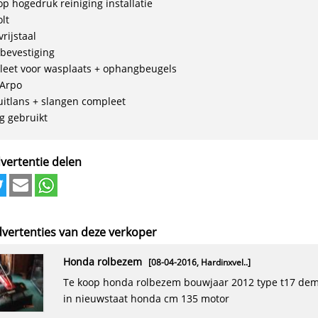
op hogedruk reiniging installatie
lt
rijstaal
evestiging
eet voor wasplaats + ophangbeugels
Arpo
uitlans + slangen compleet
g gebruikt
vertentie delen
vertenties van deze verkoper
honda rolbezem
[08-04-2016,
Hardinxvel..
]
te koop honda rolbezem bouwjaar 2012 type t17 demo model
in nieuwstaat honda cm 135 motor