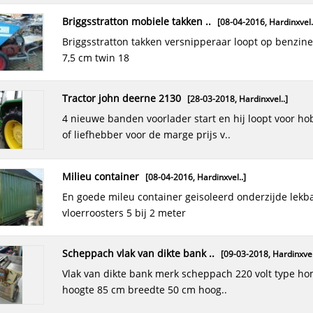
briggsstratton mobiele takken ..
[08-04-2016,
Hardinxvel.
briggsstratton takken versnipperaar loopt op benzine takdikte
7,5 cm twin 18
tractor john deerne 2130
[28-03-2018,
Hardinxvel..
]
4 nieuwe banden voorlader start en hij loopt voor hobby boer
of liefhebber voor de marge prijs v..
milieu container
[08-04-2016,
Hardinxvel..
]
en goede mileu container geisoleerd onderzijde lekbak
vloerroosters 5 bij 2 meter
scheppach vlak van dikte bank ..
[09-03-2018,
Hardinxvel
vlak van dikte bank merk scheppach 220 volt type homo - solo
hoogte 85 cm breedte 50 cm hoog..