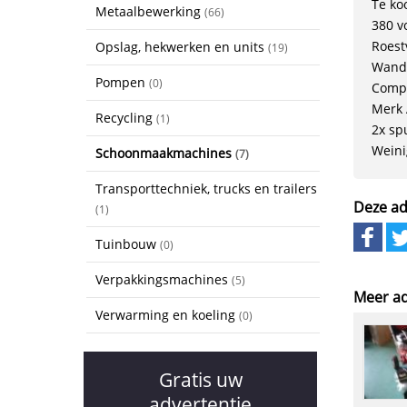
Te ko
Metaalbewerking
(66)
380 vo
Roestv
Opslag, hekwerken en units
(19)
Wandb
Pompen
(0)
Compl
Merk 
Recycling
(1)
2x sp
Weini
Schoonmaakmachines
(7)
Transporttechniek, trucks en trailers
Deze ad
(1)
Tuinbouw
(0)
Verpakkingsmachines
(5)
Meer ad
Verwarming en koeling
(0)
Gratis uw
advertentie