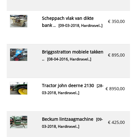
scheppach vlak van dikte
€ 350,00
bank ..
[09-03-2018,
Hardinxvel..
]
briggsstratton mobiele takken
€ 895,00
..
[08-04-2016,
Hardinxvel..
]
tractor john deerne 2130
[28-
€ 8950,00
03-2018,
Hardinxvel..
]
beckum lintzaagmachine
[09-
€ 425,00
03-2018,
Hardinxvel..
]