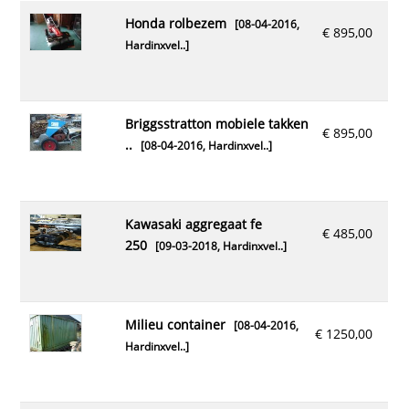
honda rolbezem
[08-04-2016,
€ 895,00
Hardinxvel..
]
briggsstratton mobiele takken
€ 895,00
..
[08-04-2016,
Hardinxvel..
]
kawasaki aggregaat fe
€ 485,00
250
[09-03-2018,
Hardinxvel..
]
milieu container
[08-04-2016,
€ 1250,00
Hardinxvel..
]