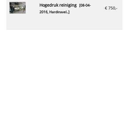
hogedruk reiniging
[08-04-
€ 750,-
2016,
Hardinxvel..
]