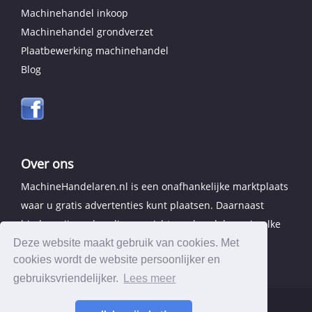
Machinehandel inkoop
Machinehandel grondverzet
Plaatbewerking machinehandel
Blog
Over ons
MachineHandelaren.nl is een onafhankelijke marktplaats
waar u gratis advertenties kunt plaatsen. Daarnaast
bieden wij een handig overzicht van handelaren in elke
provincie.
Deze website maakt gebruik van cookies. Met
cookies wordt de website persoonlijker en
gebruiksvriendelijker.
Lees meer