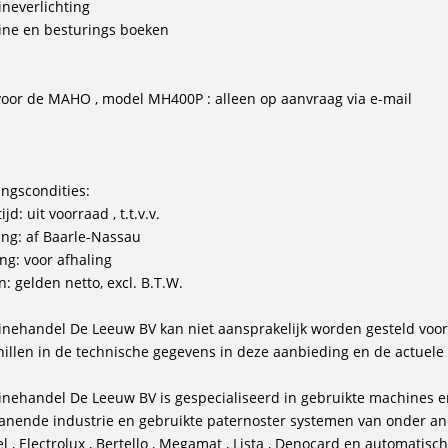
neverlichting
ne en besturings boeken
 voor de MAHO , model MH400P : alleen op aanvraag via e-mail
ingscondities:
ijd: uit voorraad , t.t.v.v.
ing: af Baarle-Nassau
ing: voor afhaling
n: gelden netto, excl. B.T.W.
nehandel De Leeuw BV kan niet aansprakelijk worden gesteld voor
hillen in de technische gegevens in deze aanbieding en de actuel
nehandel De Leeuw BV is gespecialiseerd in gebruikte machines e
anende industrie en gebruikte paternoster systemen van onder and
l , Electrolux , Bertello , Megamat , Lista , Denocard en automatis