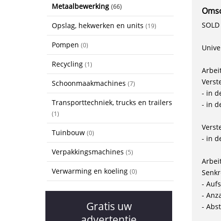
Metaalbewerking
(66)
Omsc
SOLD 
Opslag, hekwerken en units
(19)
Pompen
(0)
Unive
Recycling
(1)
Arbei
Verst
Schoonmaakmachines
(7)
- in 
Transporttechniek, trucks en trailers
- in 
(1)
Verst
Tuinbouw
(0)
- in 
Verpakkingsmachines
(5)
Arbei
Verwarming en koeling
(0)
Senkr
- Auf
- Anz
Gratis uw
- Abs
advertentie