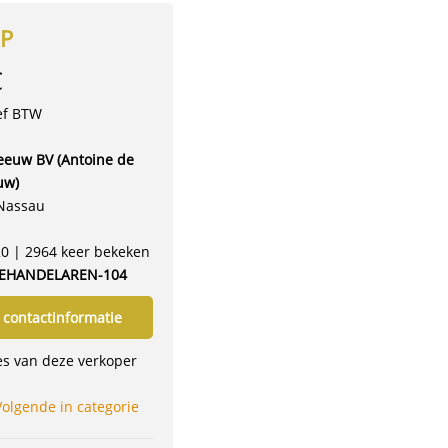
0P
€
ef BTW
euw BV (Antoine de
uw)
Nassau
20 | 2964 keer bekeken
EHANDELAREN-104
 contactinformatie
ies van deze verkoper
Volgende in categorie