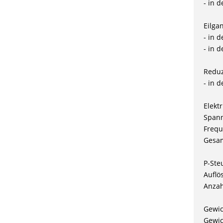
- in 
Eilga
- in 
- in 
Reduz
- in d
Elekt
Spann
Frequ
Gesam
P-Ste
Auflö
Anzah
Gewi
Gewic