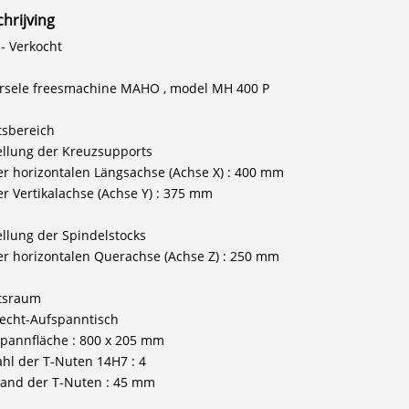
hrijving
- Verkocht
rsele freesmachine MAHO , model MH 400 P
tsbereich
ellung der Kreuzsupports
der horizontalen Längsachse (Achse X) : 400 mm
der Vertikalachse (Achse Y) : 375 mm
ellung der Spindelstocks
der horizontalen Querachse (Achse Z) : 250 mm
tsraum
echt-Aufspanntisch
spannfläche : 800 x 205 mm
ahl der T-Nuten 14H7 : 4
tand der T-Nuten : 45 mm