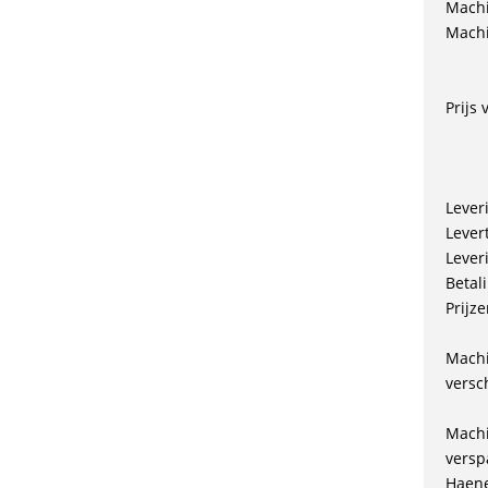
Machi
Machi
Prijs
Lever
Levert
Lever
Betal
Prijze
Machi
versc
Machi
versp
Haene