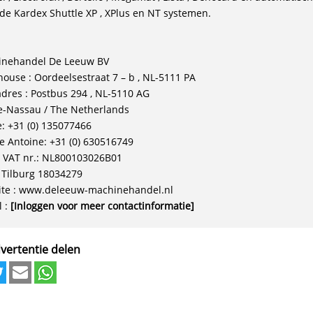
 de Kardex Shuttle XP , XPlus en NT systemen.
nehandel De Leeuw BV
ouse : Oordeelsestraat 7 – b , NL-5111 PA
adres : Postbus 294 , NL-5110 AG
e-Nassau / The Netherlands
: +31 (0) 135077466
e Antoine: +31 (0) 630516749
 VAT nr.: NL800103026B01
. Tilburg 18034279
te : www.deleeuw-machinehandel.nl
l :
[Inloggen voor meer contactinformatie]
vertentie delen