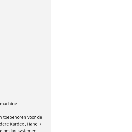
e machine
n toebehoren voor de
ere Kardex , Hanel /
che opslag systemen