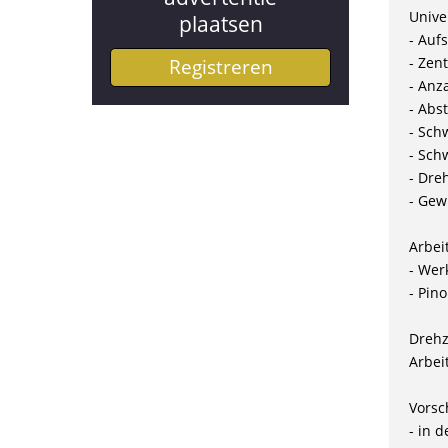
Unive
plaatsen
- Auf
- Zen
Registreren
- Anz
- Abs
- Sch
- Sch
- Dre
- Gewi
Arbei
- Wer
- Pin
Drehz
Arbei
Vorsc
- in 