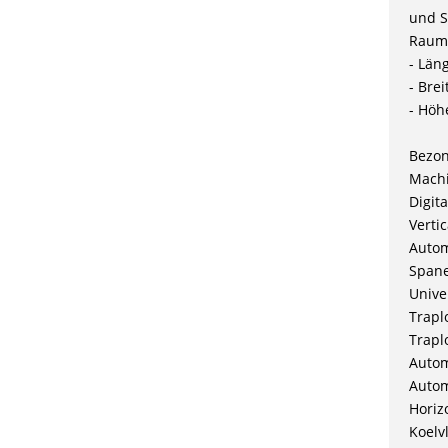
und S
Raum
- Län
- Bre
- Höh
Bezo
Machi
Digit
Verti
Autom
Spane
Unive
Trapl
Trapl
Autom
Autom
Horiz
Koelv