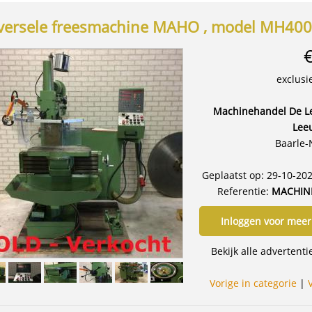
versele freesmachine MAHO , model MH40
exclusi
Machinehandel De Le
Lee
Baarle-
Geplaatst op: 29-10-20
Referentie:
MACHIN
Inloggen voor meer
Bekijk alle advertent
Vorige in categorie
|