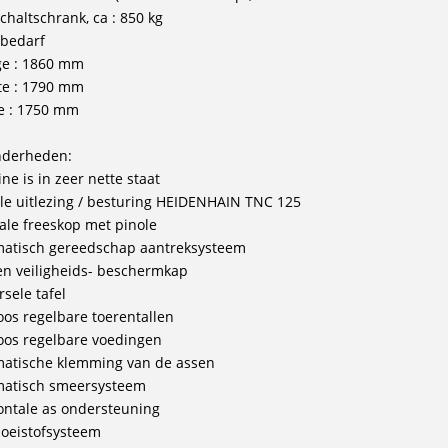
chaltschrank, ca : 850 kg
bedarf
ge : 1860 mm
ite : 1790 mm
e : 1750 mm
nderheden:
ne is in zeer nette staat
ale uitlezing / besturing HEIDENHAIN TNC 125
cale freeskop met pinole
atisch gereedschap aantreksysteem
n veiligheids- beschermkap
rsele tafel
oos regelbare toerentallen
oos regelbare voedingen
atische klemming van de assen
atisch smeersysteem
ontale as ondersteuning
loeistofsysteem