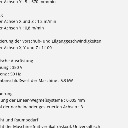
der Achsen Y : 5 – 670 mm/min
ng
der Achsen X und Z : 1,2 m/min
der Achsen Y : 0,8 m/min
ierung der Vorschub- und Eilganggeschwindigkeiten
er Achsen X, Y und Z : 1:100
rische Ausrüstung
ung : 380 V
enz : 50 Hz
tanschlußwert der Maschine : 5,3 kW
uerung
sung der Linear-Wegmeßsysteme : 0,005 mm
l der nacheinander gesteuerten Achsen : 3
cht und Raumbedarf
ht der Maschine (mit vertikalfräskopf, Universaltisch