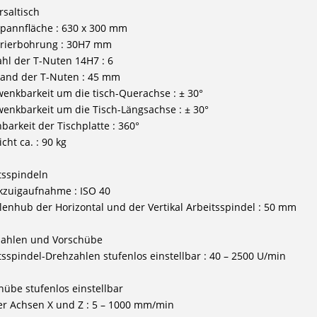
rsaltisch
spannfläche : 630 x 300 mm
trierbohrung : 30H7 mm
ahl der T-Nuten 14H7 : 6
tand der T-Nuten : 45 mm
wenkbarkeit um die tisch-Querachse : ± 30°
wenkbarkeit um die Tisch-Längsachse : ± 30°
hbarkeit der Tischplatte : 360°
cht ca. : 90 kg
tsspindeln
kzuigaufnahme : ISO 40
olenhub der Horizontal und der Vertikal Arbeitsspindel : 50 mm
ahlen und Vorschübe
tsspindel-Drehzahlen stufenlos einstellbar : 40 – 2500 U/min
hübe stufenlos einstellbar
der Achsen X und Z : 5 – 1000 mm/min