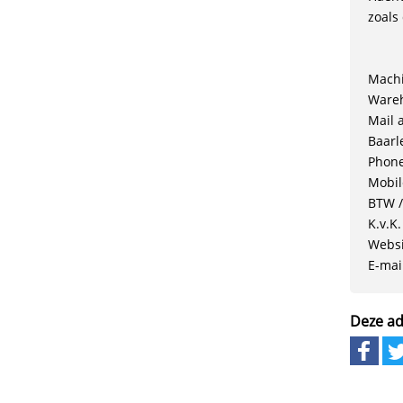
zoals
Machi
Wareh
Mail 
Baarl
Phone
Mobil
BTW /
K.v.K
Websi
E-mai
Deze ad