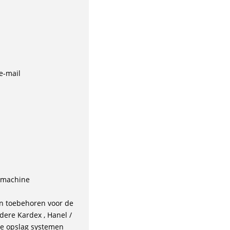
e-mail
e machine
n toebehoren voor de
ere Kardex , Hanel /
che opslag systemen