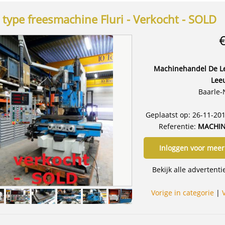
 type freesmachine Fluri - Verkocht - SOLD
Machinehandel De Le
Lee
Baarle-
Geplaatst op: 26-11-20
Referentie:
MACHIN
Inloggen voor meer
Bekijk alle advertent
Vorige in categorie
|