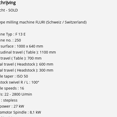
hrijving
cht - SOLD
ype milling machine FLURI (Schweiz / Switzerland)
ne Typ : F 13 E
ne no. : 250
 surface : 1000 x 640 mm
tudinal travel ( Table ): 1100 mm
 travel ( Table ): 700 mm
cal travel ( Headstock ): 600 mm
cal travel ( Headstock ): 300 mm
le taper : ISO 50
tock swivel R / L : 100°
le speeds : 16
s: 22 - 2800 U/min
 : stepless
 power : 27 kW
romotor Spindle : 8,1 kW