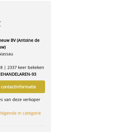
€
euw BV (Antoine de
uw)
Nassau
18 | 2337 keer bekeken
EHANDELAREN-93
 contactinformatie
ies van deze verkoper
Volgende in categorie