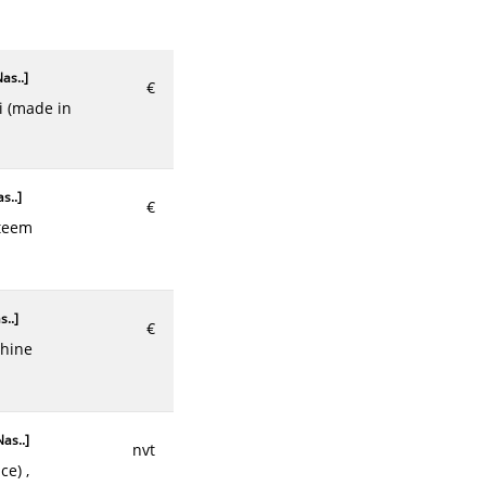
as..
]
€
s..
]
€
s..
]
€
as..
]
nvt