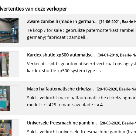
vertenties van deze verkoper
zware zambelli (made in german..
[11-06-2021,
Baarle-N
te koop / for sale : gebruikte paternosterkast zambelli (made in
germany) fabricaat : zambell..
kardex shutle xp500 automatisc..
[04-01-2019,
Baarle-Na
verkocht - sold : geautomatiseerd verticaal opslagsysteem
kardex shuttle xp500 system type : s..
maco halfautomatische cirkelza..
[29-10-2020,
Baarle-Na
sold - verkocht maco halfautomatische cirkelzaagmachine
model : ks 425 h max. saw blade : ø 4..
universele freesmachine gambin..
[28-03-2020,
Baarle-N
sold - verkocht universele freesmachine gambin (france) ,