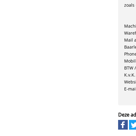
zoals
Machi
Wareh
Mail 
Baarl
Phone
Mobil
BTW /
K.v.K
Websi
E-mai
Deze ad