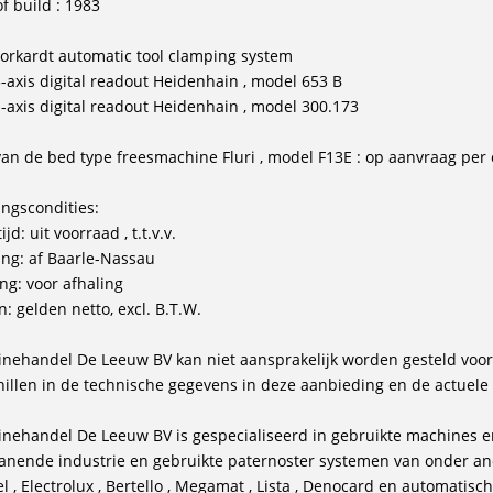
f build : 1983
 Forkardt automatic tool clamping system
 3-axis digital readout Heidenhain , model 653 B
 1-axis digital readout Heidenhain , model 300.173
 van de bed type freesmachine Fluri , model F13E : op aanvraag per 
ingscondities:
ijd: uit voorraad , t.t.v.v.
ing: af Baarle-Nassau
ing: voor afhaling
n: gelden netto, excl. B.T.W.
nehandel De Leeuw BV kan niet aansprakelijk worden gesteld voor
hillen in de technische gegevens in deze aanbieding en de actuel
nehandel De Leeuw BV is gespecialiseerd in gebruikte machines e
anende industrie en gebruikte paternoster systemen van onder and
l , Electrolux , Bertello , Megamat , Lista , Denocard en automatis