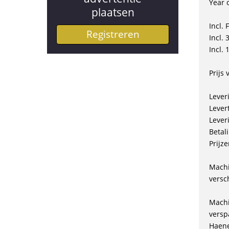
Year o
plaatsen
Incl.
Registreren
Incl.
Incl.
Prijs
Lever
Levert
Lever
Betal
Prijze
Machi
versc
Machi
versp
Haene