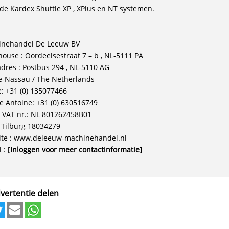
 de Kardex Shuttle XP , XPlus en NT systemen.
nehandel De Leeuw BV
ouse : Oordeelsestraat 7 – b , NL-5111 PA
adres : Postbus 294 , NL-5110 AG
e-Nassau / The Netherlands
: +31 (0) 135077466
e Antoine: +31 (0) 630516749
 VAT nr.: NL 801262458B01
. Tilburg 18034279
te : www.deleeuw-machinehandel.nl
l :
[Inloggen voor meer contactinformatie]
vertentie delen