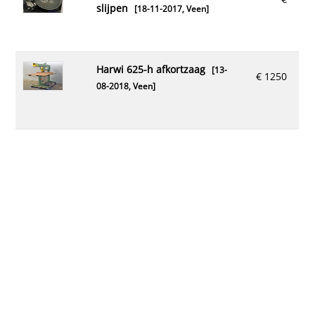
slijpen
[18-11-2017,
Veen
]
harwi 625-h afkortzaag
[13-
€ 1250
08-2018,
Veen
]