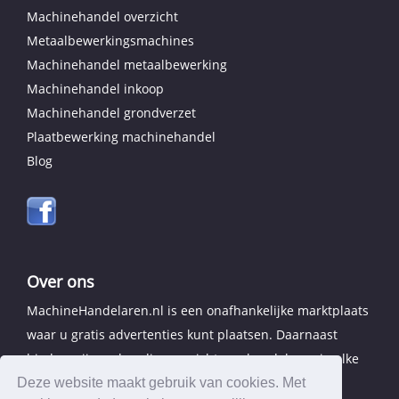
Machinehandel overzicht
Metaalbewerkingsmachines
Machinehandel metaalbewerking
Machinehandel inkoop
Machinehandel grondverzet
Plaatbewerking machinehandel
Blog
Over ons
MachineHandelaren.nl is een onafhankelijke marktplaats
waar u gratis advertenties kunt plaatsen. Daarnaast
bieden wij een handig overzicht van handelaren in elke
provincie.
Deze website maakt gebruik van cookies. Met