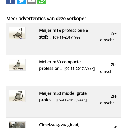
Meer advertenties van deze verkoper
meijer m15 professionele
Zie
stofz..
[09-11-2017,
Veen
]
omschr..
meijer m30 compacte
Zie
profession..
[09-11-2017,
Veen
]
omschr..
meijer m50 middel grote
Zie
profes..
[09-11-2017,
Veen
]
omschr..
cirkelzaag, zaagblad,
€