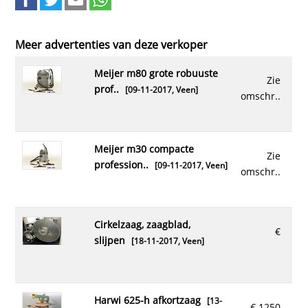
Meer advertenties van deze verkoper
meijer m80 grote robuuste
Zie
prof..
[09-11-2017,
Veen
]
omschr..
meijer m30 compacte
Zie
profession..
[09-11-2017,
Veen
]
omschr..
cirkelzaag, zaagblad,
€
slijpen
[18-11-2017,
Veen
]
harwi 625-h afkortzaag
[13-
€ 1250