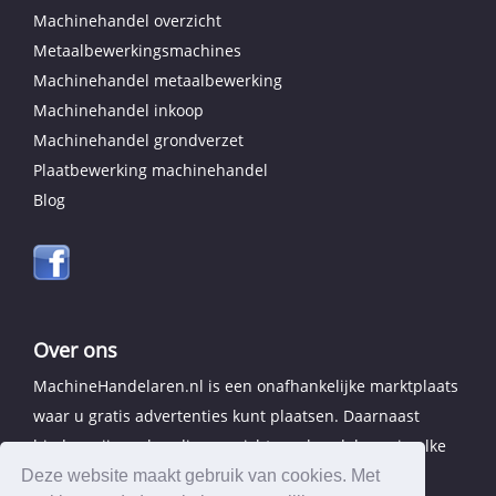
Machinehandel overzicht
Metaalbewerkingsmachines
Machinehandel metaalbewerking
Machinehandel inkoop
Machinehandel grondverzet
Plaatbewerking machinehandel
Blog
Over ons
MachineHandelaren.nl is een onafhankelijke marktplaats
waar u gratis advertenties kunt plaatsen. Daarnaast
bieden wij een handig overzicht van handelaren in elke
provincie.
Deze website maakt gebruik van cookies. Met