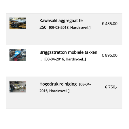
kawasaki aggregaat fe
€ 485,00
250
[09-03-2018,
Hardinxvel..
]
briggsstratton mobiele takken
€ 895,00
..
[08-04-2016,
Hardinxvel..
]
hogedruk reiniging
[08-04-
€ 750,-
2016,
Hardinxvel..
]