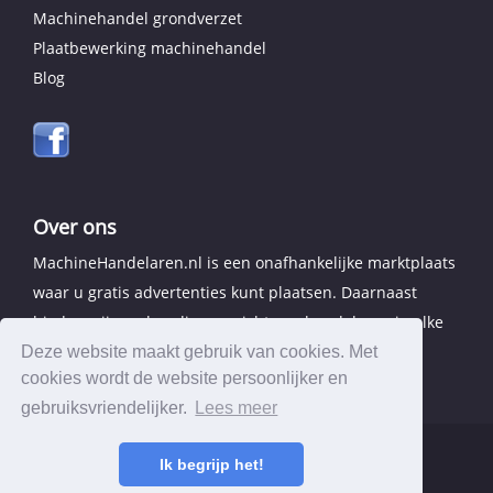
Machinehandel grondverzet
Plaatbewerking machinehandel
Blog
Over ons
MachineHandelaren.nl is een onafhankelijke marktplaats
waar u gratis advertenties kunt plaatsen. Daarnaast
bieden wij een handig overzicht van handelaren in elke
provincie.
Deze website maakt gebruik van cookies. Met
cookies wordt de website persoonlijker en
gebruiksvriendelijker.
Lees meer
Ik begrijp het!
© 2026 MachineHandelaren.nl