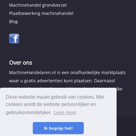
Machinehandel grondverzet
Plaatbewerking machinehandel
Blog
Over ons
MachineHandelaren.nl is een onafhankelijke marktplaats
waar u gratis advertenties kunt plaatsen. Daarnaast
bieden wij een handig overzicht van handelaren in elke
provincie.
Deze website maakt gebruik van cookies. Met
cookies wordt de website persoonlijker en
gebruiksvriendelijker.
Lees meer
Ik begrijp het!
© 2026 MachineHandelaren.nl