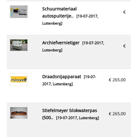
schuurmateriaal
€
autospuiterije..
[19-07-2017,
Luttenberg
]
archiefvernietiger
[19-07-2017,
€
Luttenberg
]
draadsnijapparaat
[19-07-
€ 265,00
2017,
Luttenberg
]
stiefelmeyer blokwaterpas
€ 265,00
(500..
[19-07-2017,
Luttenberg
]